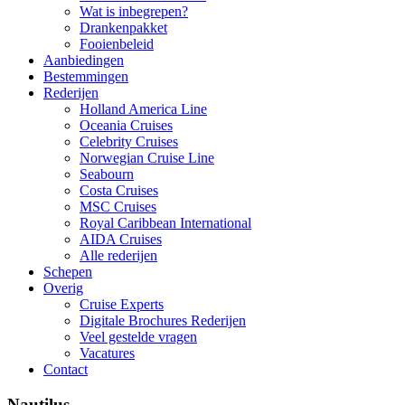
Wat is inbegrepen?
Drankenpakket
Fooienbeleid
Aanbiedingen
Bestemmingen
Rederijen
Holland America Line
Oceania Cruises
Celebrity Cruises
Norwegian Cruise Line
Seabourn
Costa Cruises
MSC Cruises
Royal Caribbean International
AIDA Cruises
Alle rederijen
Schepen
Overig
Cruise Experts
Digitale Brochures Rederijen
Veel gestelde vragen
Vacatures
Contact
Nautilus