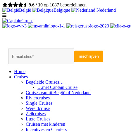
9.6 / 10
op 1087 beoordelingen
België
Belgique
Nederland
Home
Cruises
Begeleide Cruises…
…met Captain Cruise
Cruises vanuit België of Nederland
Riviercruises
Single Cruises
Wereldcruise
Zeilcruises
Luxe Cruises
Cruisen met kinderen
Incentives en Charters