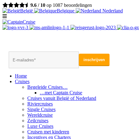
9.6 / 10
op 1087 beoordelingen
België
Belgique
Nederland
Home
Cruises
Begeleide Cruises…
…met Captain Cruise
Cruises vanuit België of Nederland
Riviercruises
Single Cruises
Wereldcruise
Zeilcruises
Luxe Cruises
Cruisen met kinderen
Incentives en Charters