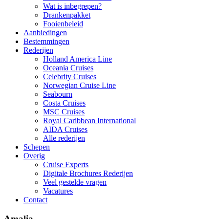
Wat is inbegrepen?
Drankenpakket
Fooienbeleid
Aanbiedingen
Bestemmingen
Rederijen
Holland America Line
Oceania Cruises
Celebrity Cruises
Norwegian Cruise Line
Seabourn
Costa Cruises
MSC Cruises
Royal Caribbean International
AIDA Cruises
Alle rederijen
Schepen
Overig
Cruise Experts
Digitale Brochures Rederijen
Veel gestelde vragen
Vacatures
Contact
Amalia