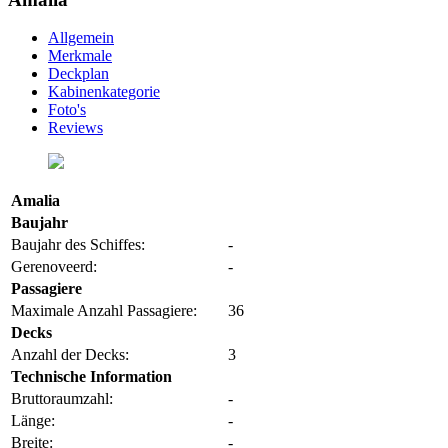
Allgemein
Merkmale
Deckplan
Kabinenkategorie
Foto's
Reviews
Amalia
Baujahr
Baujahr des Schiffes:
-
Gerenoveerd:
-
Passagiere
Maximale Anzahl Passagiere:
36
Decks
Anzahl der Decks:
3
Technische Information
Bruttoraumzahl:
-
Länge:
-
Breite:
-