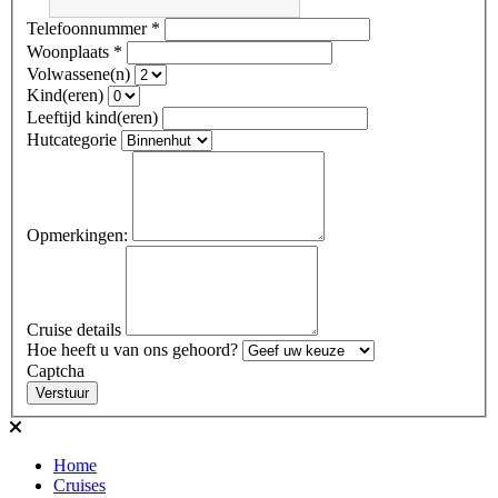
Telefoonnummer
*
Woonplaats
*
Volwassene(n)
Kind(eren)
Leeftijd kind(eren)
Hutcategorie
Opmerkingen:
Cruise details
Hoe heeft u van ons gehoord?
Captcha
Verstuur
Home
Cruises