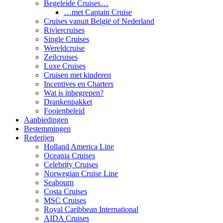
Begeleide Cruises…
…met Captain Cruise
Cruises vanuit België of Nederland
Riviercruises
Single Cruises
Wereldcruise
Zeilcruises
Luxe Cruises
Cruisen met kinderen
Incentives en Charters
Wat is inbegrepen?
Drankenpakket
Fooienbeleid
Aanbiedingen
Bestemmingen
Rederijen
Holland America Line
Oceania Cruises
Celebrity Cruises
Norwegian Cruise Line
Seabourn
Costa Cruises
MSC Cruises
Royal Caribbean International
AIDA Cruises