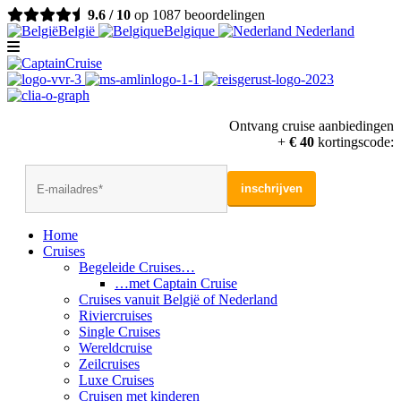
9.6 / 10
op 1087 beoordelingen
België
Belgique
Nederland
Ontvang cruise aanbiedingen
+
€ 40
kortingscode:
Home
Cruises
Begeleide Cruises…
…met Captain Cruise
Cruises vanuit België of Nederland
Riviercruises
Single Cruises
Wereldcruise
Zeilcruises
Luxe Cruises
Cruisen met kinderen