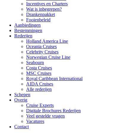
Incentives en Charters
Wat is inbegrepen?
Drankenpakket
Fooienbeleid
Aanbiedingen
Bestemmingen
Rederijen
Holland America Line
Oceania Cruises
Celebrity Cruises
Norwegian Cruise Line
Seabourn
Costa Cruises
MSC Cruises
Royal Caribbean International
AIDA Cruises
Alle rederijen
Schepen
Overig
Cruise Experts
Digitale Brochures Rederijen
Veel gestelde vragen
Vacatures
Contact