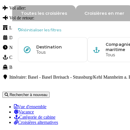
Vol aller:
Vol de retour:
L'hôtel:
Depart:
16 Juin. 2024
Nuits:
7 nachten
Croisière avec:
Bateau :
MS VIVA MOMENTS
Itinéraire: Basel - Basel Breisach - Strassburg/Kehl Mannhei
Rechercher à nouveau
Vue d'ensemble
Vacance
Catégorie de cabine
Croisières alternatives