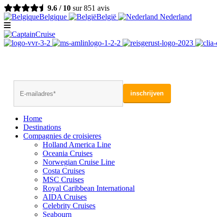
9.6 / 10
sur 851 avis
Belgique
België
Nederland
Home
Destinations
Compagnies de croisieres
Holland America Line
Oceania Cruises
Norwegian Cruise Line
Costa Cruises
MSC Cruises
Royal Caribbean International
AIDA Cruises
Celebrity Cruises
Seabourn