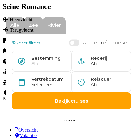
Seine Romance
Heenvlucht:
Terugvlucht:
Hotel:
Vertrek:
8 mei. 2025
Nachten:
8 nachten
Cruise met:
Schip:
MS VIVA GLORIA
Route: Parijs - Conflans - Rouen - Le Havre - Vernon - Parijs -
Parijs - Parijs
Offerte
Overzicht
Vakantie