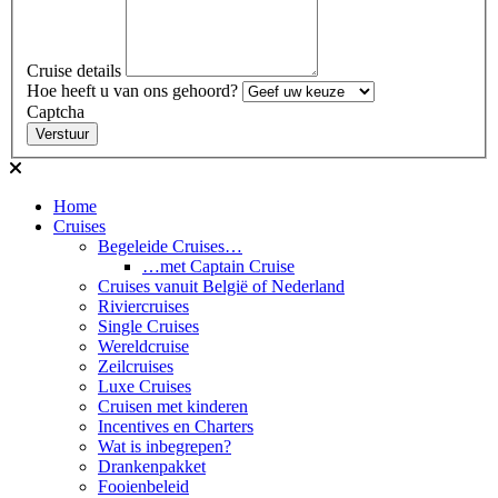
Cruise details
Hoe heeft u van ons gehoord?
Captcha
Verstuur
Home
Cruises
Begeleide Cruises…
…met Captain Cruise
Cruises vanuit België of Nederland
Riviercruises
Single Cruises
Wereldcruise
Zeilcruises
Luxe Cruises
Cruisen met kinderen
Incentives en Charters
Wat is inbegrepen?
Drankenpakket
Fooienbeleid