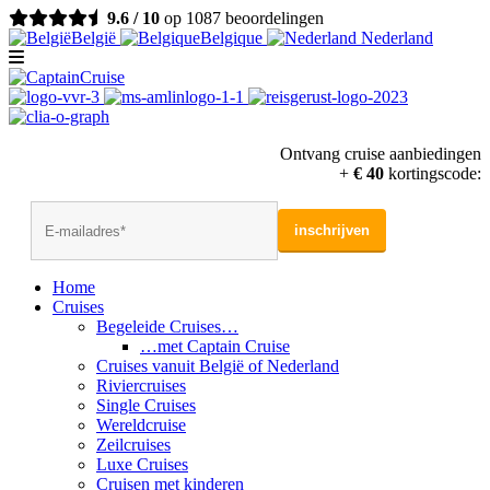
9.6 / 10
op 1087 beoordelingen
België
Belgique
Nederland
Ontvang cruise aanbiedingen
+
€ 40
kortingscode:
Home
Cruises
Begeleide Cruises…
…met Captain Cruise
Cruises vanuit België of Nederland
Riviercruises
Single Cruises
Wereldcruise
Zeilcruises
Luxe Cruises
Cruisen met kinderen