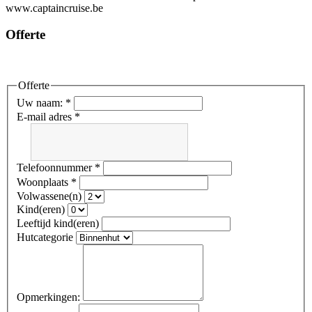
www.captaincruise.be
Offerte
Offerte
Uw naam:
*
E-mail adres
*
Telefoonnummer
*
Woonplaats
*
Volwassene(n)
Kind(eren)
Leeftijd kind(eren)
Hutcategorie
Opmerkingen: