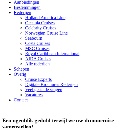
Aanbiedingen
Bestemmingen
Rederijen
Holland America Line
Oceania Cruises
Celebrity Cruises
Norwegian Cruise Line
Seabourn
Costa Cruises
MSC Cruises
Royal Caribbean International
AIDA Cruises
Alle rederijen
Schepen
Overig
Cruise Experts
Digitale Brochures Rederijen
Veel gestelde vragen
Vacatures
Contact
Een ogenblik geduld terwijl we uw droomcruise
samenstellen!