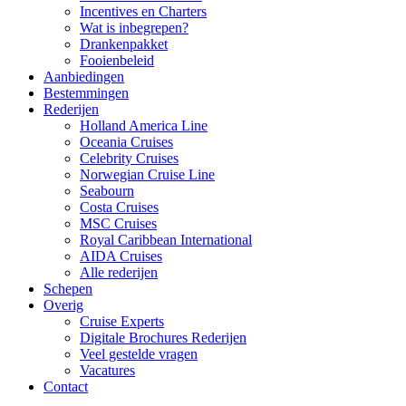
Incentives en Charters
Wat is inbegrepen?
Drankenpakket
Fooienbeleid
Aanbiedingen
Bestemmingen
Rederijen
Holland America Line
Oceania Cruises
Celebrity Cruises
Norwegian Cruise Line
Seabourn
Costa Cruises
MSC Cruises
Royal Caribbean International
AIDA Cruises
Alle rederijen
Schepen
Overig
Cruise Experts
Digitale Brochures Rederijen
Veel gestelde vragen
Vacatures
Contact