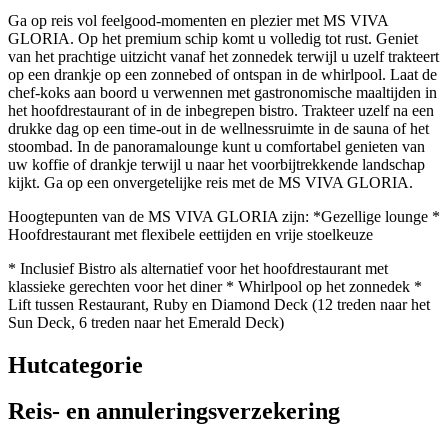
Ga op reis vol feelgood-momenten en plezier met MS VIVA
GLORIA. Op het premium schip komt u volledig tot rust. Geniet
van het prachtige uitzicht vanaf het zonnedek terwijl u uzelf trakteert
op een drankje op een zonnebed of ontspan in de whirlpool. Laat de
chef-koks aan boord u verwennen met gastronomische maaltijden in
het hoofdrestaurant of in de inbegrepen bistro. Trakteer uzelf na een
drukke dag op een time-out in de wellnessruimte in de sauna of het
stoombad. In de panoramalounge kunt u comfortabel genieten van
uw koffie of drankje terwijl u naar het voorbijtrekkende landschap
kijkt. Ga op een onvergetelijke reis met de MS VIVA GLORIA.
Hoogtepunten van de MS VIVA GLORIA zijn: *Gezellige lounge *
Hoofdrestaurant met flexibele eettijden en vrije stoelkeuze
* Inclusief Bistro als alternatief voor het hoofdrestaurant met
klassieke gerechten voor het diner * Whirlpool op het zonnedek *
Lift tussen Restaurant, Ruby en Diamond Deck (12 treden naar het
Sun Deck, 6 treden naar het Emerald Deck)
Hutcategorie
Reis- en annuleringsverzekering