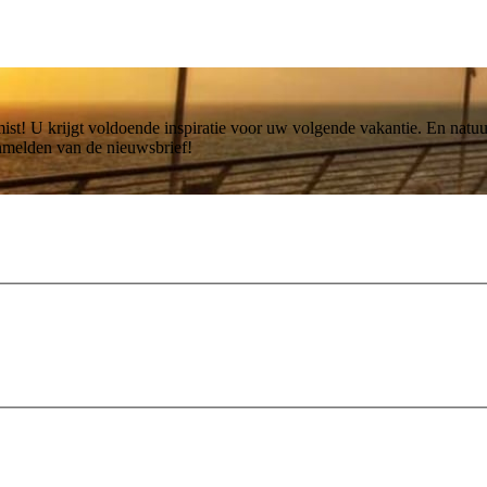
st! U krijgt voldoende inspiratie voor uw volgende vakantie. En natuur
anmelden van de nieuwsbrief!