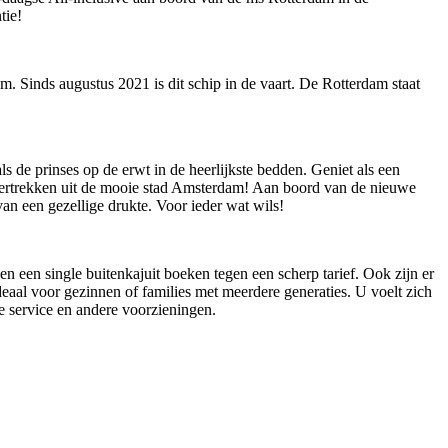
tie!
 Sinds augustus 2021 is dit schip in de vaart. De Rotterdam staat
s de prinses op de erwt in de heerlijkste bedden. Geniet als een
 vertrekken uit de mooie stad Amsterdam! Aan boord van de nieuwe
 van een gezellige drukte. Voor ieder wat wils!
en een single buitenkajuit boeken tegen een scherp tarief. Ook zijn er
deaal voor gezinnen of families met meerdere generaties. U voelt zich
e service en andere voorzieningen.