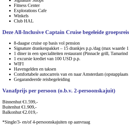
Signature Shops
Fitness Center
Explorations Cafe
Winkels
Club HAL
Deze All-Inclusive Captain Cruise begeleide groepsreis
8-daagse cruise op basis vol pension
Signature drankenpakket – 15 drankjes p.p./dag (max waarde
1 diner in een specialiteiten restaurant (Pinnacle grill, Tamarind
1 excursie krediet van 100 USD p.p.
WIFI
Havengelden en taksen
Comfortabele autocarreis van en naar Amsterdam (opstapplaat
Gegarandeerde reisbegeleiding
Vanafprijs per persoon (o.b.v. 2-persoonskajuit)
Binnenhut
€1.599,-
Buitenhut
€1.909,-
Balkonhut €2.019,-
*Single/3- en/of 4-persoonskajuiten op aanvraag