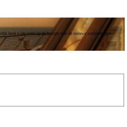
lijk bent u als eerst op de hoogte van de nieuwe aanbiedingen.