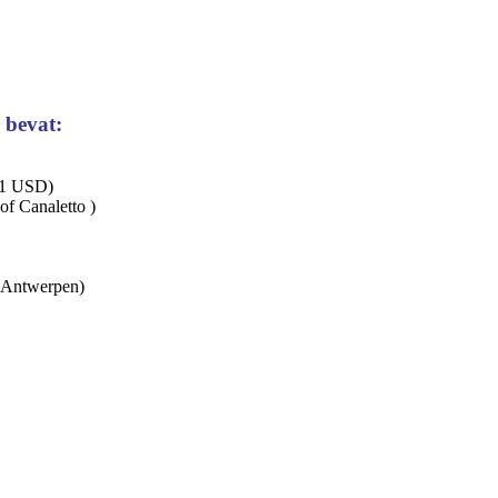
 bevat:
 11 USD)
 of Canaletto )
s Antwerpen)