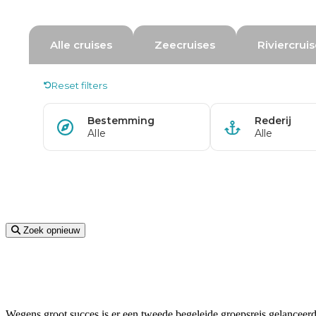
Zoek opnieuw
Wegens groot succes is er een tweede begeleide groepsreis gelanceerd