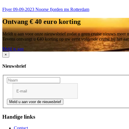
Flyer 09-09-2023 Noorse fjorden ms Rotterdam
Ontvang € 40 euro korting
Meldt u aan voor onze nieuwsbrief zodat u geen cruise nieuws meer mi
Tevens ontvangt u €40 korting op uw eerst volgende cruise bij het a
Meld je aan
×
Nieuwsbrief
Meld u aan voor de nieuwsbrief
Handige links
Contact