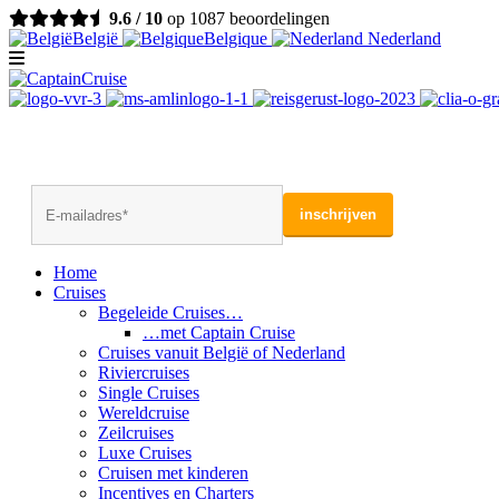
9.6 / 10
op 1087 beoordelingen
België
Belgique
Nederland
Home
Cruises
Begeleide Cruises…
…met Captain Cruise
Cruises vanuit België of Nederland
Riviercruises
Single Cruises
Wereldcruise
Zeilcruises
Luxe Cruises
Cruisen met kinderen
Incentives en Charters