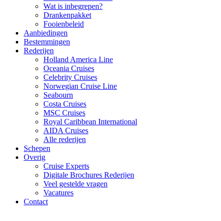
Wat is inbegrepen?
Drankenpakket
Fooienbeleid
Aanbiedingen
Bestemmingen
Rederijen
Holland America Line
Oceania Cruises
Celebrity Cruises
Norwegian Cruise Line
Seabourn
Costa Cruises
MSC Cruises
Royal Caribbean International
AIDA Cruises
Alle rederijen
Schepen
Overig
Cruise Experts
Digitale Brochures Rederijen
Veel gestelde vragen
Vacatures
Contact