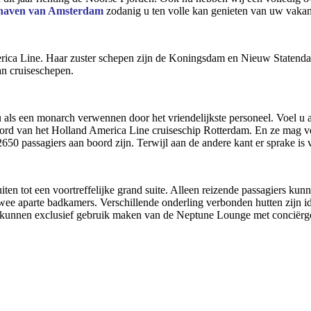
e haven van Amsterdam
zodanig u ten volle kan genieten van uw vakan
rica Line. Haar zuster schepen zijn de Koningsdam en Nieuw Statendam.
an cruiseschepen.
als een monarch verwennen door het vriendelijkste personeel. Voel u al
 boord van het Holland America Line cruiseschip Rotterdam. En ze mag
r 2650 passagiers aan boord zijn. Terwijl aan de andere kant er sprake is
en tot een voortreffelijke grand suite. Alleen reizende passagiers kunn
twee aparte badkamers. Verschillende onderling verbonden hutten zijn i
ten kunnen exclusief gebruik maken van de Neptune Lounge met conciërg